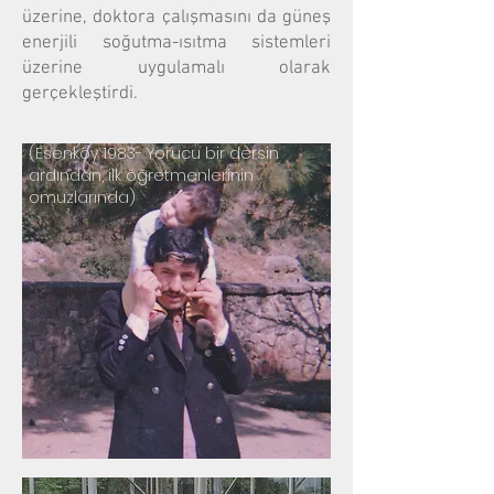
üzerine, doktora çalışmasını da güneş
enerjili soğutma-ısıtma sistemleri
üzerine uygulamalı olarak
gerçekleştirdi.
(Esenköy 1983- Yorucu bir dersin
‘Eğer daha öteleri görebilmişsem,
ardından, ilk öğretmenlerinin
bunu omuzlarında yükseldiğim
omuzlarında)
«Devler»e borçluyum.. ’
Sir
Isaac Newton